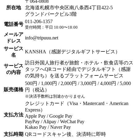
〒064-0808
所在地
北海道札幌市中央区南八条西4丁目422-5
グランドパークビル3階
011-206-1357
電話番号
受付時間：平日 10:00〜18:00
メールア
info@tripuuu.net
ドレス
サービス
KANSHA（感謝デジタルギフトサービス）
名
訪日外国人旅行者が旅館・ホテル・飲食店等のス
サービス
タッフへQRコード経由でデジタルギフト（感謝
の内容
の気持ち）を送るプラットフォームサービス
500円 / 1,000円 / 2,000円 / 3,000円 / 4,000円 / 5,000
販売価格
円（税込）
※決済手数料は別途かかりません
クレジットカード（Visa・Mastercard・American
Express）
支払方法
Apple Pay / Google Pay
PayPay / Alipay / WeChat Pay
Kakao Pay / Naver Pay
支払時期
QRコードスキャン後、決済時に即時